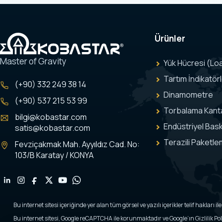
Ürünler
Master of Gravity
Yük Hücresi (Loa
Tartım İndikatörl
(+90) 332 249 38 14
Dinamometre
(+90) 537 215 53 99
Torbalama Kanta
bilgi@kobastar.com
Endüstriyel Bask
satis@kobastar.com
Terazili Paketl
Fevziçakmak Mah. Ayyıldız Cad. No:
103/B Karatay / KONYA
Bu internet sitesi içeriğinde yer alan tüm görsel ve yazılı içerikler telif hakları 
Bu internet sitesi, Google reCAPTCHA ile korunmaktadır ve Google’ın Gizlilik Polit