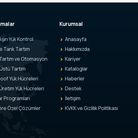
amalar
Kurumsal
Aşırı Yük Kontrol
Anasayfa
ve Tank Tartım
Hakkımızda
 Tartım ve Otomasyon
Kariyer
Üstü Tartım
Kataloglar
oof Yük Hücreleri
Haberler
Üretim Yük Hücreleri
Destek
r Programları
İletişim
öre Özel Çözümler
KVKK ve Gizlilik Politikası