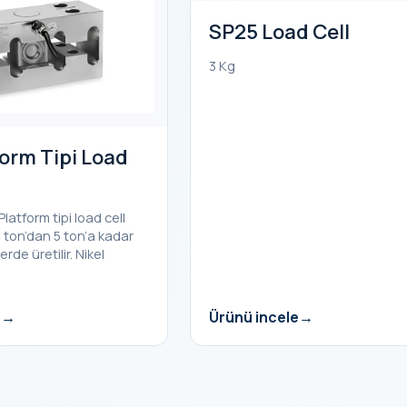
SP25 Load Cell
3 Kg
orm Tipi Load
Platform tipi load cell
1 ton’dan 5 ton’a kadar
erde üretilir. Nikel
e
Ürünü incele