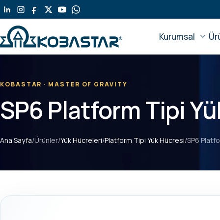
Ana
içeriğe
geç
Kurumsal
Ür
KOBASTAR · MASTER OF GRAVITY
SP6 Platform Tipi Yü
Ana Sayfa
/
Ürünler
/
Yük Hücreleri
/
Platform Tipi Yük Hücresi
/
SP6 Platfo