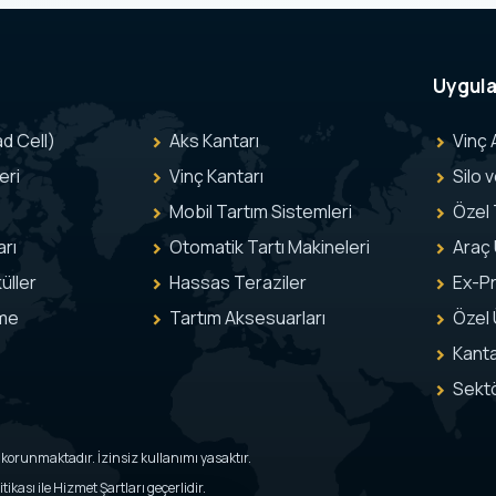
Uygul
d Cell)
Aks Kantarı
Vinç 
eri
Vinç Kantarı
Silo 
Mobil Tartım Sistemleri
Özel
rı
Otomatik Tartı Makineleri
Araç 
üller
Hassas Teraziler
Ex-Pr
eme
Tartım Aksesuarları
Özel 
Kanta
Sekt
ile korunmaktadır. İzinsiz kullanımı yasaktır.
ikası ile Hizmet Şartları geçerlidir.