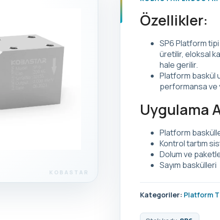
Özellikler:
SP6 Platform tip
üretilir, eloksal 
hale gerilir.
Platform baskül u
performansa ve y
Uygulama Al
Platform basküll
Kontrol tartım si
Dolum ve paketl
Sayım baskülleri
Kategoriler:
Platform T