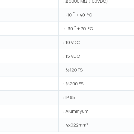
: ≤ 5000 MΩ (100VDC)
: -10 ˜ + 40 °C
: -30 ˜ + 70 °C
: 10 VDC
: 15 VDC
: %120 FS
: %200 FS
: IP 65
: Alüminyum
: 4x022mm²