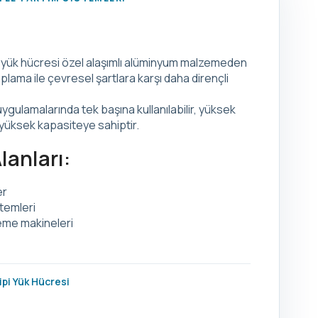
i yük hücresi özel alaşımlı alüminyum malzemeden
kaplama ile çevresel şartlara karşı daha dirençli
ygulamalarında tek başına kullanılabilir, yüksek
üksek kapasiteye sahiptir.
anları:
er
stemleri
eme makineleri
ipi Yük Hücresi