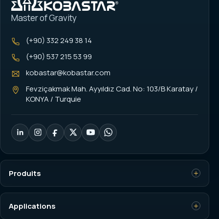
Master of Gravity
(+90) 332 249 38 14
(+90) 537 215 53 99
kobastar@kobastar.com
Fevziçakmak Mah. Ayyıldız Cad. No: 103/B Karatay /
KONYA / Turquie
Produits
Capteurs de charge
Applications
Indicateurs de pesage