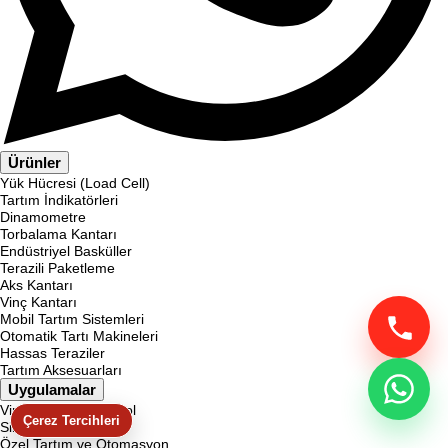
Ürünler
Yük Hücresi (Load Cell)
Tartım İndikatörleri
Dinamometre
Torbalama Kantarı
Endüstriyel Basküller
Terazili Paketleme
Aks Kantarı
Vinç Kantarı
Mobil Tartım Sistemleri
Otomatik Tartı Makineleri
Hassas Teraziler
Tartım Aksesuarları
Uygulamalar
Vinç Aşırı Yük Kontrol
Çerez Tercihleri
Silo ve Tank Tartım
Özel Tartım ve Otomasyon