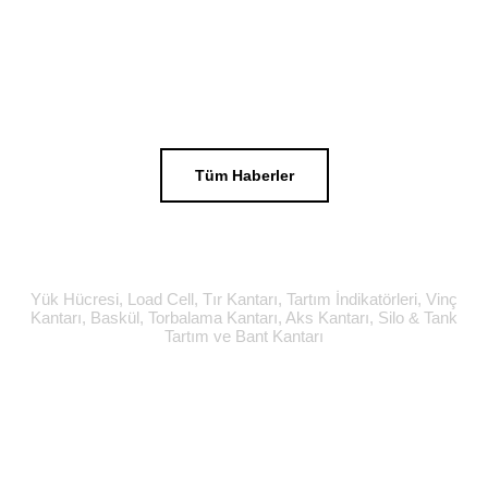
Tüm Haberler
Yük Hücresi, Load Cell, Tır Kantarı, Tartım İndikatörleri, Vinç
Kantarı, Baskül, Torbalama Kantarı, Aks Kantarı, Silo & Tank
Tartım ve Bant Kantarı