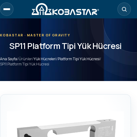
Ana
içeriğe
geç
KOBASTAR · MASTER OF GRAVITY
SP11 Platform Tipi Yük Hücresi
Ana Sayfa
/
Ürünler
/
Yük Hücreleri
/
Platform Tipi Yük Hücresi
/
SP11 Platform Tipi Yük Hücresi