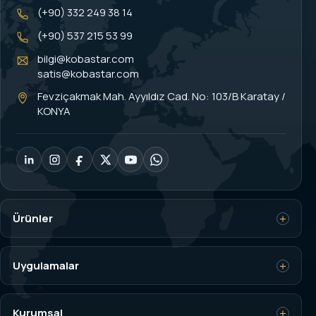
(+90) 332 249 38 14
(+90) 537 215 53 99
bilgi@kobastar.com
satis@kobastar.com
Fevziçakmak Mah. Ayyıldız Cad. No: 103/B Karatay /
KONYA
Ürünler
Yük Hücresi (Load Cell)
Uygulamalar
Tartım İndikatörleri
Vinç Aşırı Yük Kontrol
Kurumsal
Dinamometre