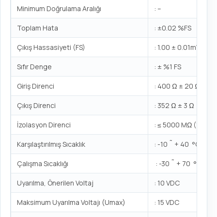
Minimum Doğrulama Aralığı
: –
Toplam Hata
: ±0.02 %FS
Çıkış Hassasiyeti (FS)
: 1.00 ± 0.01mV/V
Sıfır Denge
: ± %1 FS
Giriş Direnci
: 400 Ω ± 20 Ω
Çıkış Direnci
: 352 Ω ± 3 Ω
İzolasyon Direnci
: ≤ 5000 MΩ (100V
Karşılaştırılmış Sıcaklık
: -10 ˜ + 40 °C
Çalışma Sıcaklığı
: -30 ˜ + 70 °C
Uyarılma, Önerilen Voltaj
: 10 VDC
Maksimum Uyarılma Voltajı (Umax)
: 15 VDC