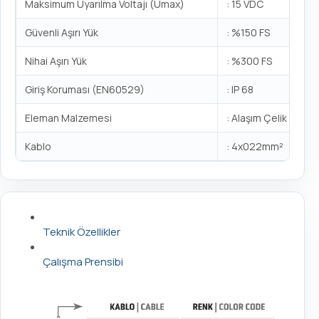
Maksimum Uyarılma Voltajı (Umax)
: 15 VDC
Güvenli Aşırı Yük
: %150 FS
Nihai Aşırı Yük
: %300 FS
Giriş Koruması (EN60529)
: IP 68
Eleman Malzemesi
: Alaşım Çelik / Pas
Kablo
: 4x022mm²
Teknik Özellikler
Çalışma Prensibi