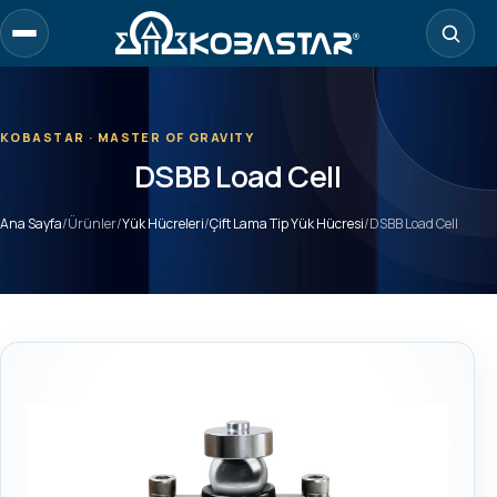
Ana
içeriğe
geç
KOBASTAR · MASTER OF GRAVITY
DSBB Load Cell
Ana Sayfa
/
Ürünler
/
Yük Hücreleri
/
Çift Lama Tip Yük Hücresi
/
DSBB Load Cell