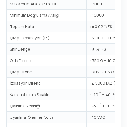
Maksimum Aralıklar (nLC)
: 3000
Minimum Doğrulama Aralığı
: 10000
Toplam Hata
: ±0.02 %FS
Çıkış Hassasiyeti (FS)
: 2.00 ± 0.005mV/V
Sıfır Denge
: ± %1 FS
Giriş Direnci
: 750 Ω ± 10 Ω
Çıkış Direnci
: 702 Ω ± 3 Ω
İzolasyon Direnci
: ≤ 5000 MΩ (100V
Karşılaştırılmış Sıcaklık
: -10 ˜ + 40 °C
Çalışma Sıcaklığı
: -30 ˜ + 70 °C
Uyarılma, Önerilen Voltaj
: 10 VDC