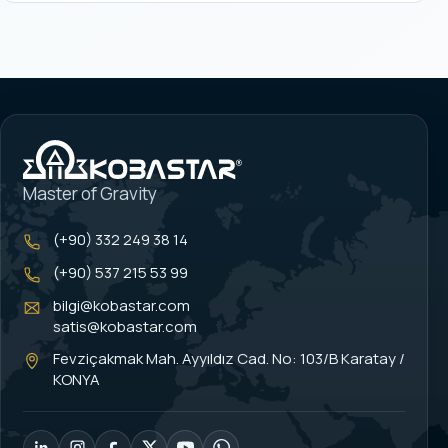
Master of Gravity
(+90) 332 249 38 14
(+90) 537 215 53 99
bilgi@kobastar.com
satis@kobastar.com
Fevziçakmak Mah. Ayyıldız Cad. No: 103/B Karatay /
KONYA