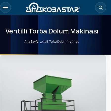
Ana
içeriğe
geç
Ventilli Torba Dolum Makinası
Ana Sayfa
/
Ventilli Torba Dolum Makinası