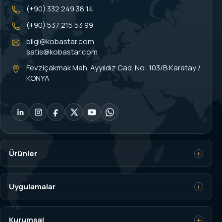
(+90) 332 249 38 14
(+90) 537 215 53 99
bilgi@kobastar.com
satis@kobastar.com
Fevziçakmak Mah. Ayyıldız Cad. No: 103/B Karatay /
KONYA
Ürünler
Yük Hücresi (Load Cell)
Uygulamalar
Tartım İndikatörleri
Vinç Aşırı Yük Kontrol
Kurumsal
Dinamometre