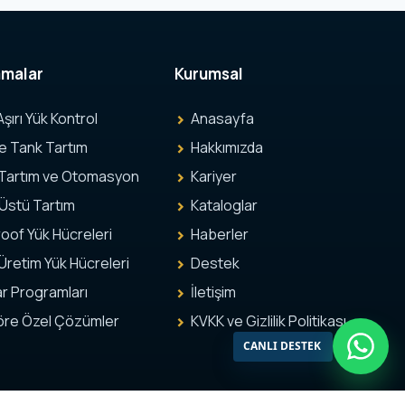
amalar
Kurumsal
Aşırı Yük Kontrol
Anasayfa
ve Tank Tartım
Hakkımızda
 Tartım ve Otomasyon
Kariyer
Üstü Tartım
Kataloglar
oof Yük Hücreleri
Haberler
Üretim Yük Hücreleri
Destek
r Programları
İletişim
öre Özel Çözümler
KVKK ve Gizlilik Politikası
CANLI DESTEK