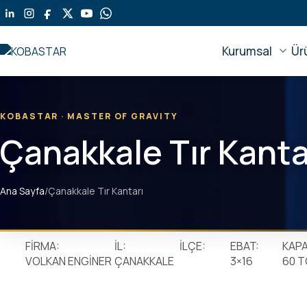
Kurumsal
Ür
KOBASTAR · MASTER OF GRAVITY
Çanakkale Tır Kanta
Ana Sayfa
/
Çanakkale Tır Kantarı
FİRMA:
İL:
İLÇE:
EBAT:
KAPA
VOLKAN ENGİNER
ÇANAKKALE
3×16
60 