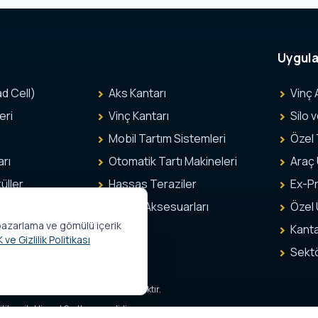
Uygul
d Cell)
Aks Kantarı
Vinç 
eri
Vinç Kantarı
Silo 
Mobil Tartım Sistemleri
Özel
rı
Otomatik Tartı Makineleri
Araç 
üller
Hassas Teraziler
Ex-Pr
eme
Tartım Aksesuarları
Özel 
am/pazarlama ve gömülü içerik
Kanta
 ve Gizlilik Politikası
Sekt
ile korunmaktadır. İzinsiz kullanımı yasaktır.
ikası ile Hizmet Şartları geçerlidir.