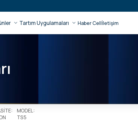
ünler
Tartım Uygulamaları
Haber Cell
İletişim
rı
SİTE:
MODEL:
TON
TS5