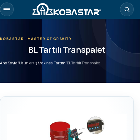
Ana
içeriğe
geç
KOBASTAR · MASTER OF GRAVITY
BL Tartılı Transpalet
Ana Sayfa
/
Ürünler
/
İş Makinesi Tartım
/
BL Tartılı Transpalet