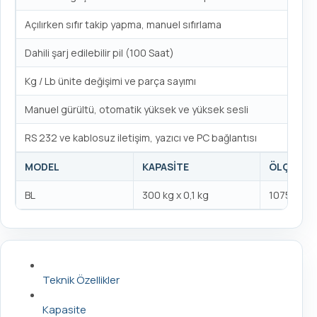
Açılırken sıfır takip yapma, manuel sıfırlama
Dahili şarj edilebilir pil (100 Saat)
Kg / Lb ünite değişimi ve parça sayımı
Manuel gürültü, otomatik yüksek ve yüksek sesli
RS 232 ve kablosuz iletişim, yazıcı ve PC bağlantısı
MODEL
KAPASİTE
ÖLÇÜLER
BL
300 kg x 0,1 kg
1075x121
Teknik Özellikler
Kapasite