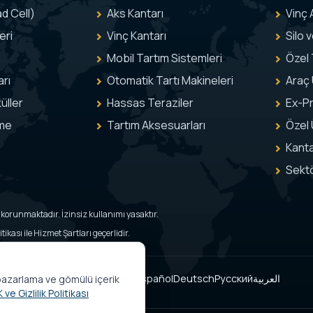
d Cell)
Aks Kantarı
Vinç 
eri
Vinç Kantarı
Silo 
Mobil Tartım Sistemleri
Özel
rı
Otomatik Tartı Makineleri
Araç 
üller
Hassas Teraziler
Ex-Pr
eme
Tartım Aksesuarları
Özel 
Kanta
Sekt
ile korunmaktadır. İzinsiz kullanımı yasaktır.
ikası ile Hizmet Şartları geçerlidir.
Türkçe
English
Italiano
Français
Español
Deutsch
Русский
العربية
am/pazarlama ve gömülü içerik
 ve Gizlilik Politikası