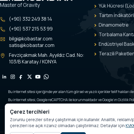
Master of Gravity
Yük Hücresi (Loa
Tartım İndikatörl
(+90) 332 249 38 14
Dinamometre
(+90) 537 215 53 99
Torbalama Kanta
bilgi@kobastar.com
Endüstriyel Bask
satis@kobastar.com
Terazili Paketl
Fevziçakmak Mah. Ayyıldız Cad. No:
103/B Karatay / KONYA
Bu internet sitesi içeriğinde yer alan tüm görsel ve yazılı içerikler telif hakları 
Bu internet sitesi, Google reCAPTCHA ile korunmaktadır ve Google’ın Gizlilik Polit
Çerez tercihleri
Zorunlu çerezler siteyi çalıştırmak için kullanılır. Analitik, rekl
çerezleri ise açık rızanız olmadan çalıştırılmaz. Detaylar için
KVKK