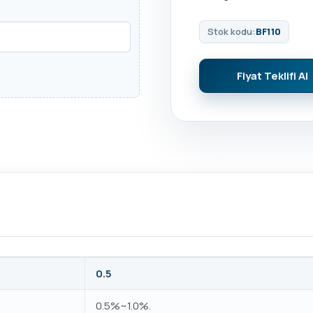
Stok kodu:
BF110
Fiyat Teklifi Al
0.5
0.5%~1.0%.