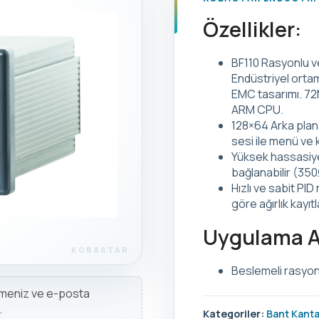
Özellikler:
BF110 Rasyonlu ve 
Endüstriyel orta
EMC tasarımı. 72
ARM CPU.
128×64 Arka plan 
sesi ile menü ve 
Yüksek hassasiye
bağlanabilir (350
Hızlı ve sabit PI
göre ağırlık kayıtl
Uygulama A
Beslemeli rasyo
irmeniz ve e-posta
.
Kategoriler:
Bant Kantar