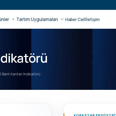
ünler
Tartım Uygulamaları
Haber Cell
İletişim
ndikatörü
0 Bant Kantarı İndikatörü
KOBASTAR ENDÜSTRİY