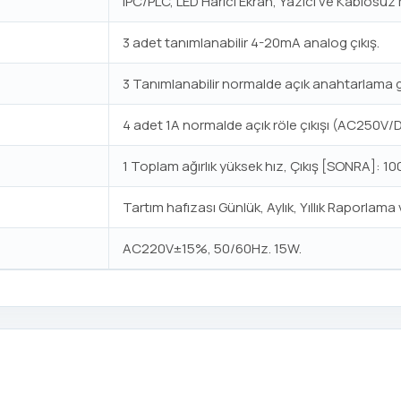
IPC/PLC, LED Harici Ekran, Yazıcı ve Kablosuz
3 adet tanımlanabilir 4-20mA analog çıkış.
3 Tanımlanabilir normalde açık anahtarlama g
4 adet 1A normalde açık röle çıkışı (AC250V/
1 Toplam ağırlık yüksek hız, Çıkış [SONRA]: 
Tartım hafızası Günlük, Aylık, Yıllık Raporlam
AC220V±15%, 50/60Hz. 15W.