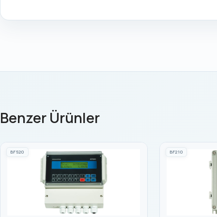
Benzer Ürünler
BF520
BF210