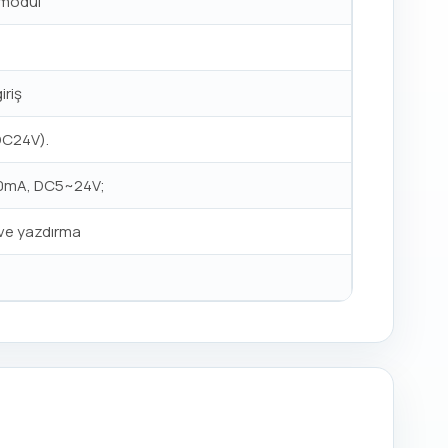
 modül
iriş
DC24V).
100mA, DC5~24V;
a ve yazdırma