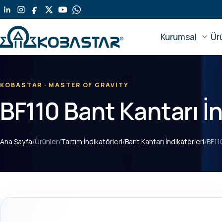
Ana
içeriğe
geç
Kurumsal
Ür
KOBASTAR · MASTER OF GRAVITY
BF110 Bant Kantarı İ
Ana Sayfa
/
Ürünler
/
Tartım İndikatörleri
/
Bant Kantarı İndikatörleri
/
BF11