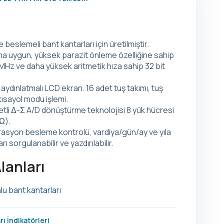
beslemeli bant kantarları için üretilmiştir.
ma uygun, yüksek parazit önleme özelliğine sahip
MHz ve daha yüksek aritmetik hıza sahip 32 bit
aydınlatmalı LCD ekran. 16 adet tuş takımı, tuş
kısayol modu işlemi.
tli Δ-Σ A/D dönüştürme teknolojisi 8 yük hücresi
Ω).
D rasyon besleme kontrolü, vardiya/gün/ay ve yıla
arı sorgulanabilir ve yazdırılabilir.
lanları
nlu
bant kantarları
ı İndikatörleri