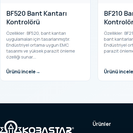
BF520 Bant Kantarı
BF210 Ba
Kontrolörü
Kontrolö
Özellikler: BF520, bant kantarı
Özellikler: BF
uygulamaları için tasarlanmıştır.
bant kantarları 
Endüstriyel ortama uygun EMC
Endüstriyel o
tasarımı ve yüksek parazit önleme
parazit önlem
özelliği sunar.…
Ürünü incele
Ürünü incel
Ürünler