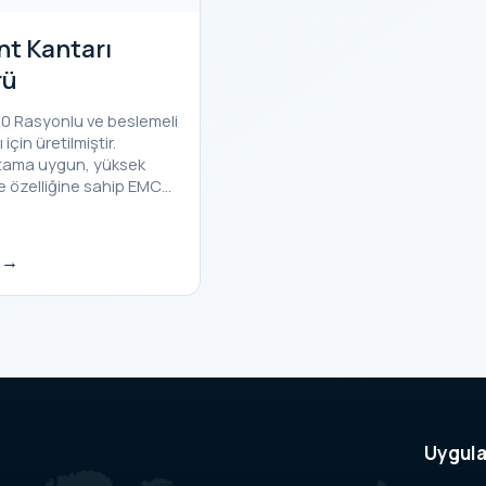
nt Kantarı
rü
210 Rasyonlu ve beslemeli
için üretilmiştir.
rtama uygun, yüksek
e özelliğine sahip EMC…
e
Uygul