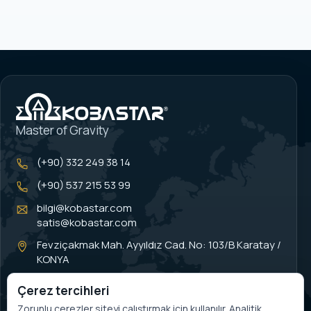
Master of Gravity
(+90) 332 249 38 14
(+90) 537 215 53 99
bilgi@kobastar.com
satis@kobastar.com
Fevziçakmak Mah. Ayyıldız Cad. No: 103/B Karatay /
KONYA
Çerez tercihleri
Zorunlu çerezler siteyi çalıştırmak için kullanılır. Analitik,