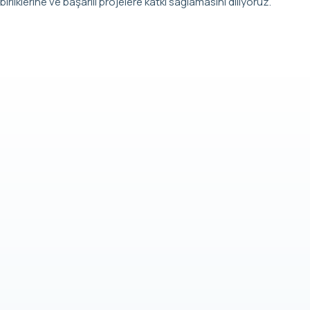
birliklerine ve başarılı projelere katkı sağlamasını diliyoruz.