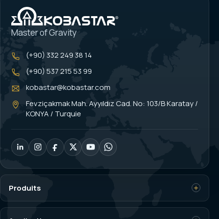
Master of Gravity
(+90) 332 249 38 14
(+90) 537 215 53 99
kobastar@kobastar.com
Fevziçakmak Mah. Ayyıldız Cad. No: 103/B Karatay /
KONYA / Turquie
Produits
Capteurs de charge