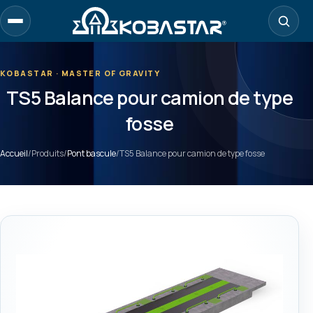
Aller
au
contenu
principal
KOBASTAR · MASTER OF GRAVITY
TS5 Balance pour camion de type
fosse
Accueil
/
Produits
/
Pont bascule
/
TS5 Balance pour camion de type fosse