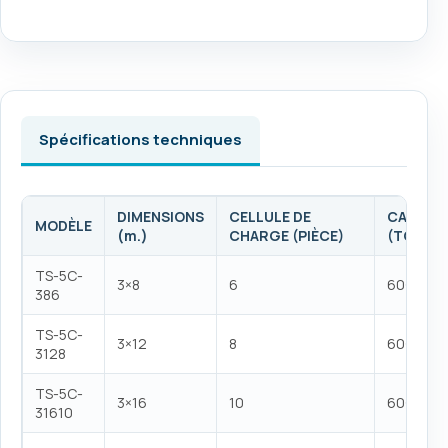
Spécifications techniques
DIMENSIONS
CELLULE DE
CAPACI
MODÈLE
(m.)
CHARGE (PIÈCE)
(TONNES
TS-5C-
3×8
6
60-80 t
386
TS-5C-
3×12
8
60-80 t
3128
TS-5C-
3×16
10
60-80 t
31610