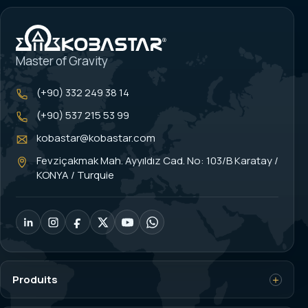
Master of Gravity
(+90) 332 249 38 14
(+90) 537 215 53 99
kobastar@kobastar.com
Fevziçakmak Mah. Ayyıldız Cad. No: 103/B Karatay /
KONYA / Turquie
Produits