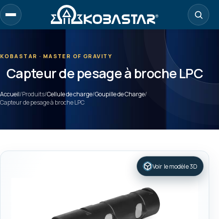
Aller
au
contenu
principal
KOBASTAR · MASTER OF GRAVITY
Capteur de pesage à broche LPC
Accueil
/
Produits
/
Cellule de charge
/
Goupille de Charge
/
Capteur de pesage à broche LPC
Voir le modèle 3D