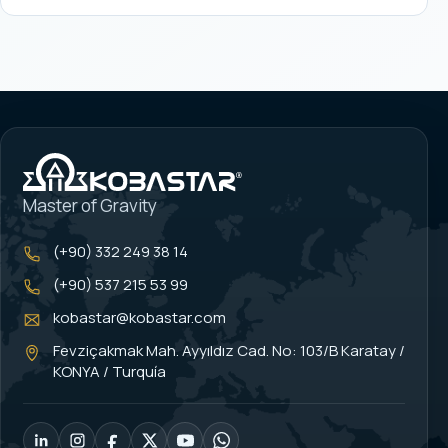
Master of Gravity
(+90) 332 249 38 14
(+90) 537 215 53 99
kobastar@kobastar.com
Fevziçakmak Mah. Ayyıldız Cad. No: 103/B Karatay /
KONYA / Turquía