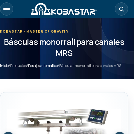
Ir
al
contenido
principal
KOBASTAR · MASTER OF GRAVITY
Básculas monorraíl para canales
MRS
Inicio
/
Productos
/
Pesaje automático
/
Básculas monorraíl para canales MRS