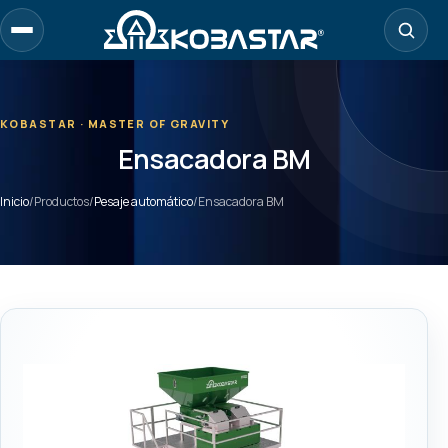
Ir
al
contenido
principal
KOBASTAR · MASTER OF GRAVITY
Ensacadora BM
Inicio
/
Productos
/
Pesaje automático
/
Ensacadora BM