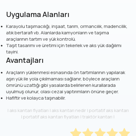
Uygulama Alanları
Karayolu taşımacılığı, inşaat, tarım, ormancılık, madencilik,
atık bertarafı vb. Alanlarda kamyonların ve taşıma
araçlarının tartım ve yük kontrolü.
Taşıt tasarımı ve üretimi için tekerlek ve aks yük dağılımı
tayini.
Avantajları
Araçların yüklenmesi esnasında ön tartımlarının yapılarak
aşırı yük ile yola çıkılmaması sağlanır, böylece araçların
ömrünü uzattığı gibi yasalarda belirlenen kurallarada
uyulmuş olunur, olası cezai yaptırımların önüne geçer.
Hafiftir ve kolayca taşınabilir.
| aks kantarı fiyatları | aks kantarı nedir | portatif aks kantarı
| portatif aks kantarı fiyatları | traktör kantarı |