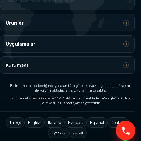
Ürünler
Yük Hücresi (Load Cell)
Uygulamalar
Tartım İndikatörleri
Vinç Aşırı Yük Kontrol
Kurumsal
Dinamometre
Silo ve Tank Tartım
Torbalama Kantarı
Anasayfa
Bu internet sitesi içeriğinde yer alan tüm görsel ve yazılı içerikler telif hakları
Özel Tartım ve Otomasyon
ile korunmaktadır. İzinsiz kullanımı yasaktır.
Endüstriyel Basküller
Hakkımızda
Bu internet sitesi, Google reCAPTCHA ile korunmaktadır ve Google’ın Gizlilik
Araç Üstü Tartım
Politikası ile Hizmet Şartları geçerlidir.
Terazili Paketleme
Kariyer
Ex-Proof Yük Hücreleri
Aks Kantarı
Kataloglar
Türkçe
English
Italiano
Français
Español
Deutsch
Özel Üretim Yük Hücreleri
Русский
العربية
Vinç Kantarı
Haberler