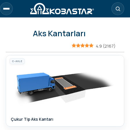
Aks Kantarları
4.9
(
2167
)
C-AXLE
Çukur Tip Aks Kantarı