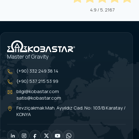
4.9
/ 5.
2167
Master of Gravity
(+90) 332 249 38 14
(+90) 537 215 53 99
bilgi@kobastar.com
satis@kobastar.com
Fevziçakmak Mah. Ayyıldız Cad. No: 103/B Karatay /
KONYA