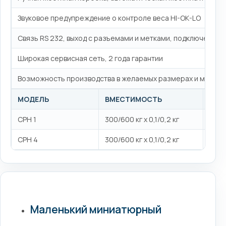
Звуковое предупреждение о контроле веса HI-OK-LO
Связь RS 232, выход с разъемами и метками, подключение к
Широкая сервисная сеть, 2 года гарантии
Возможность производства в желаемых размерах и мощно
МОДЕЛЬ
ВМЕСТИМОСТЬ
РАЗ
CPH 1
300/600 кг x 0,1/0,2 кг
50×9
CPH 4
300/600 кг x 0,1/0,2 кг
50×9
Маленький миниатюрный