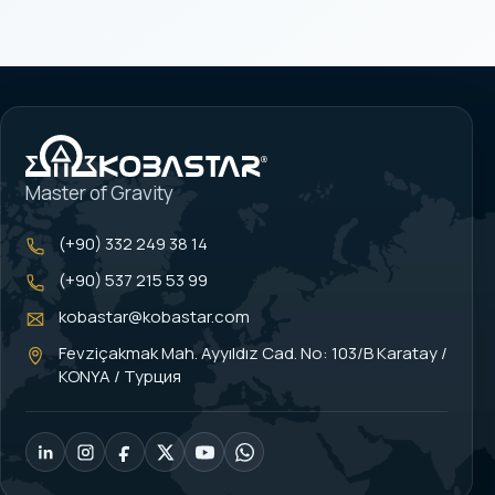
Master of Gravity
(+90) 332 249 38 14
(+90) 537 215 53 99
kobastar@kobastar.com
Fevziçakmak Mah. Ayyıldız Cad. No: 103/B Karatay /
KONYA / Турция