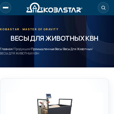
Перейти
к
содержанию
KOBASTAR · MASTER OF GRAVITY
ВЕСЫ ДЛЯ ЖИВОТНЫХ KBH
Главная
/
Продукция
/
Промышленные Весы
/
Весы Для Животных
/
ВЕСЫ ДЛЯ ЖИВОТНЫХ KBH