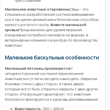
прессованный
Маленькие животные откровенны
Овцы – это
специально разработанная система взвешивания
коз и так далее деликатным и безопасным способом
мелкого рогатого скота.
Живите маленькой
кровью
Предназначен для удовлетворения
ежедневных потребностей в весе на фермах, в
ветеринарных клиниках и в центрах по производству
животных.
Маленькие баскульные особенности
Маленький питомец прижимается
С
четырехсторонней системой переключения
животные могут легко входить и выходить. Закрытые
боковые стены с двух сторон, а также двери,
которые могут быть открыты и закрыты с двух других
сторон. Эта функция гарантирует, что животные
безопасно фиксируются и здоровы для взвешивания.
Вместимость:
300 — 600 кг