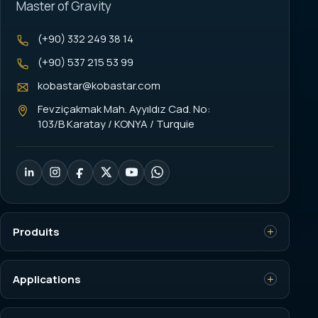
Master of Gravity
(+90) 332 249 38 14
(+90) 537 215 53 99
kobastar@kobastar.com
Fevziçakmak Mah. Ayyıldız Cad. No:
103/B Karatay / KONYA / Turquie
Produits
Capteurs de charge
Applications
Indicateurs de pesage
Contrôle de surcharge de grue