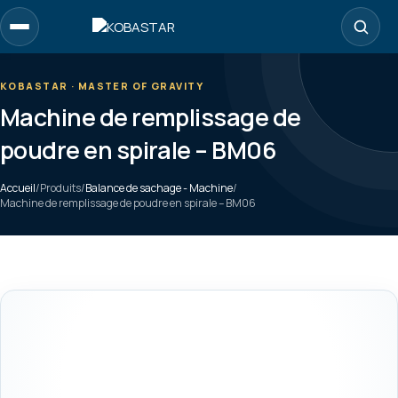
Aller
au
contenu
principal
KOBASTAR · MASTER OF GRAVITY
Machine de remplissage de
poudre en spirale – BM06
Accueil
/
Produits
/
Balance de sachage - Machine
/
Machine de remplissage de poudre en spirale – BM06