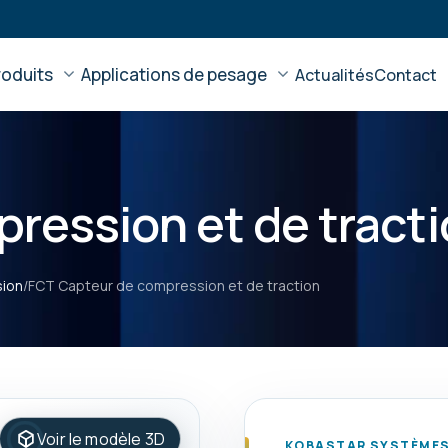
roduits
Applications de pesage
Actualités
Contact
ression et de tract
sion
/
FCT Capteur de compression et de traction
Voir le modèle 3D
KOBASTAR SYSTÈMES 