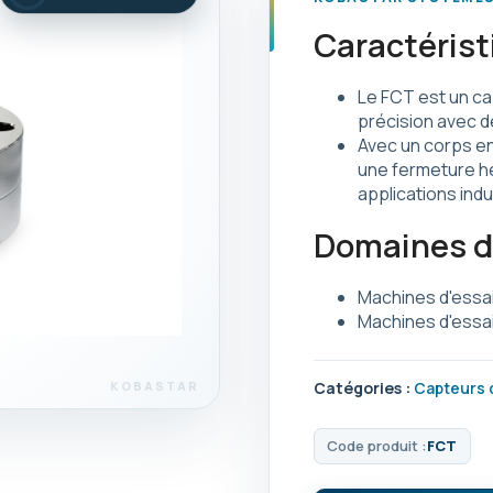
Caractérist
Le FCT est un ca
précision avec d
Avec un corps en 
une fermeture her
applications indu
Domaines d'
Machines d'essai
Machines d'essai
Catégories :
Capteurs 
Code produit :
FCT