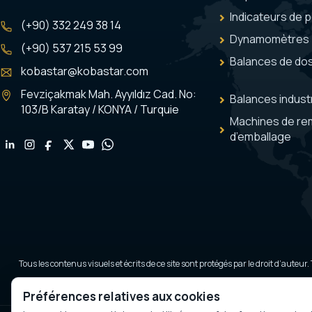
Indicateurs de 
(+90) 332 249 38 14
Dynamomètres
(+90) 537 215 53 99
Balances de do
kobastar@kobastar.com
Fevziçakmak Mah. Ayyıldız Cad. No:
Balances industr
103/B Karatay / KONYA / Turquie
Machines de re
d’emballage
Tous les contenus visuels et écrits de ce site sont protégés par le droit d’auteur.
Ce site est protégé par Google reCAPTCHA ; les règles de confidentialité et condi
Préférences relatives aux cookies