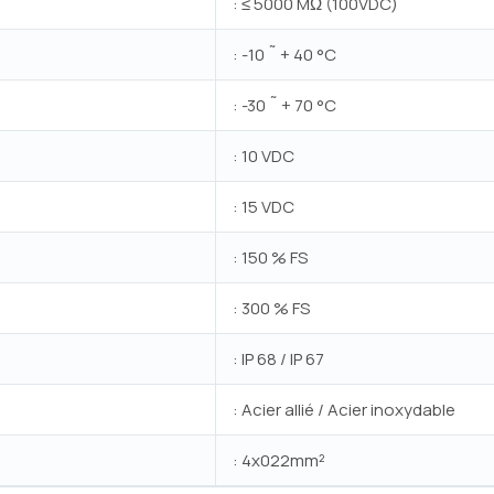
: ≤ 5000 MΩ (100VDC)
: -10 ˜ + 40 °C
: -30 ˜ + 70 °C
: 10 VDC
: 15 VDC
: 150 % FS
: 300 % FS
: IP 68 / IP 67
: Acier allié / Acier inoxydable
: 4x022mm²