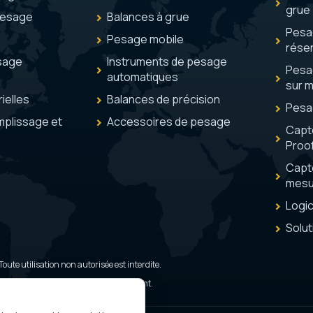
grue
pesage
Balances à grue
Pesag
Pesage mobile
réser
sage
Instruments de pesage
Pesa
automatiques
sur 
ielles
Balances de précision
Pesa
mplissage et
Accessoires de pesage
Capt
Proo
Capt
mesu
Logi
Solut
 Toute utilisation non autorisée est interdite.
tions d’utilisation de Google s’appliquent.