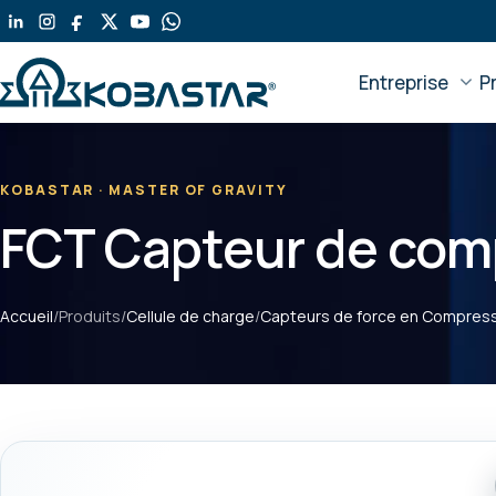
Aller
au
contenu
Entreprise
P
principal
KOBASTAR · MASTER OF GRAVITY
FCT Capteur de comp
Accueil
/
Produits
/
Cellule de charge
/
Capteurs de force en Compres