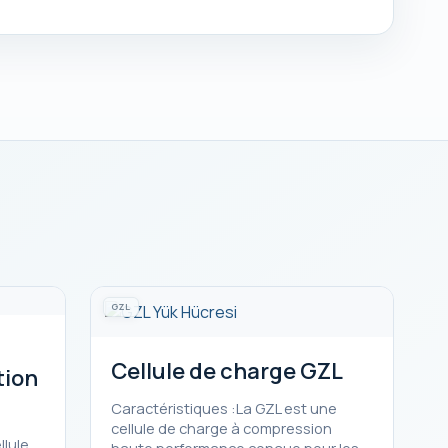
GZL
Cellule de charge GZL
tion
Caractéristiques :La GZL est une
cellule de charge à compression
llule