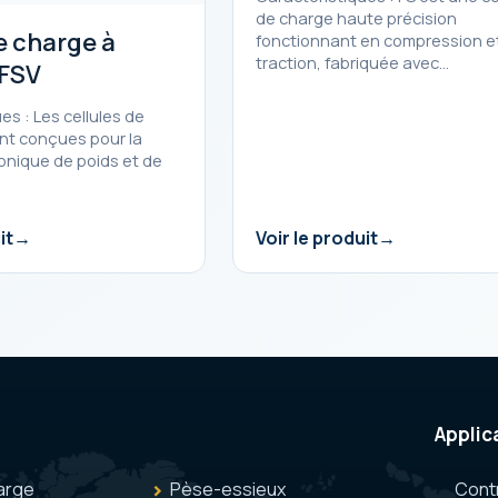
de charge haute précision
e charge à
fonctionnant en compression e
traction, fabriquée avec…
 FSV
es : Les cellules de
nt conçues pour la
onique de poids et de
it
Voir le produit
Applic
arge
Pèse-essieux
Cont