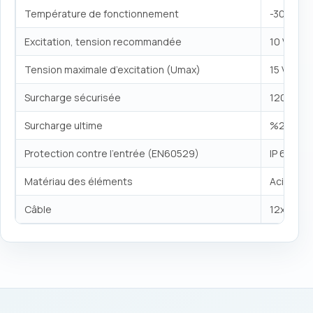
Température de fonctionnement
-30 ~ +7
Excitation, tension recommandée
10 VDC
Tension maximale d’excitation (Umax)
15 VDC
Surcharge sécurisée
120 % FS
Surcharge ultime
%200 FS
Protection contre l’entrée (EN60529)
IP 65
Matériau des éléments
Acier alli
Câble
12x022m