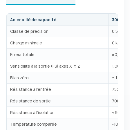
Acier allié de capacité
300, 500
Classe de précision
0.5%
Charge minimale
0 kg
Erreur totale
±0,2 %FS
Sensibilité à la sortie (FS) axes X, Y, Z
1,00 ± 0,
Bilan zéro
± 1 % des
Résistance à l’entrée
750 Ω ± 
Résistance de sortie
700 Ω ± 5
Résistance à l’isolation
≤ 5000 M
Température comparée
-10 ~ +4