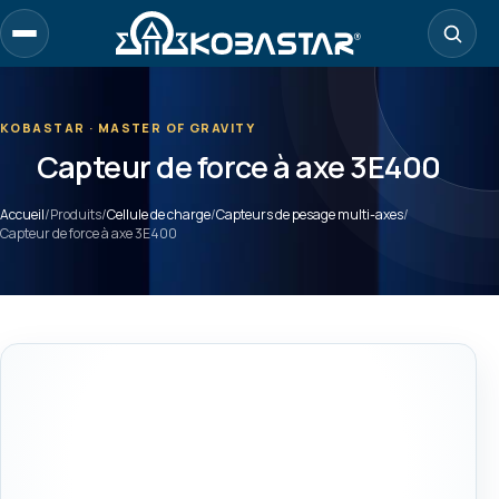
Aller
au
contenu
principal
KOBASTAR · MASTER OF GRAVITY
Capteur de force à axe 3E400
Accueil
/
Produits
/
Cellule de charge
/
Capteurs de pesage multi-axes
/
Capteur de force à axe 3E400