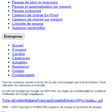
Pesage de silos et réservoirs
Pesage et automatisation sur mesure
Pesage embarqué
Capteurs de charge Ex-Proof
Capteurs de charge sur mesure
Logiciels de pesage
Solutions sectorielles
Entreprise
Accueil
À propos
Carrière
Catalogues
Actualités
Assistance
Contact
Confidentialité
Tous les contenus visuels et écrits de ce site sont protégés par le droit d’auteur. Toute
utilisation non autorisée est interdite.
Ce site est protégé par Google reCAPTCHA ; les règles de confidentialité et conditions
d’utilisation de Google s’appliquent.
Türkçe
English
Italiano
Français
Español
Deutsch
Русский
العربية
2000 – 2026 Copyright © KOBASTAR Capteurs de charge & Systèmes de pesage