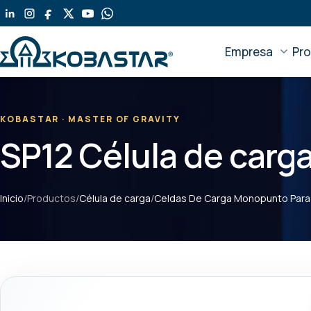
Ir
al
contenido
Empresa
Pr
principal
KOBASTAR · MASTER OF GRAVITY
SP12 Célula de car
Inicio
/
Productos
/
Célula de carga
/
Celdas De Carga Monopunto Para