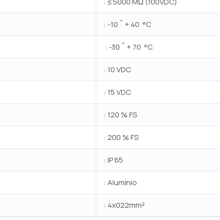
: ≤ 5000 MΩ (100VDC)
: -10 ˜ + 40 °C
: -30 ˜ + 70 °C
: 10 VDC
: 15 VDC
: 120 % FS
: 200 % FS
: IP 65
: Aluminio
: 4x022mm²