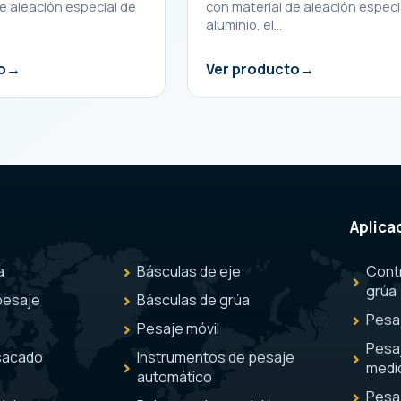
e aleación especial de
con material de aleación especi
aluminio, el…
o
Ver producto
Aplica
a
Básculas de eje
Cont
grúa
pesaje
Básculas de grúa
Pesaj
Pesaje móvil
Pesaj
sacado
Instrumentos de pesaje
medi
automático
Pesa