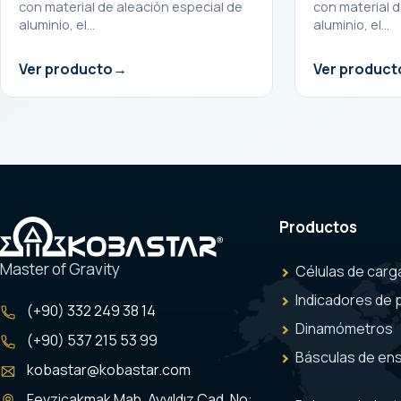
con material de aleación especial de
con material d
aluminio, el…
aluminio, el…
Ver producto
Ver product
Productos
Master of Gravity
Células de carg
Indicadores de 
(+90) 332 249 38 14
Dinamómetros
(+90) 537 215 53 99
Básculas de en
kobastar@kobastar.com
Fevziçakmak Mah. Ayyıldız Cad. No: