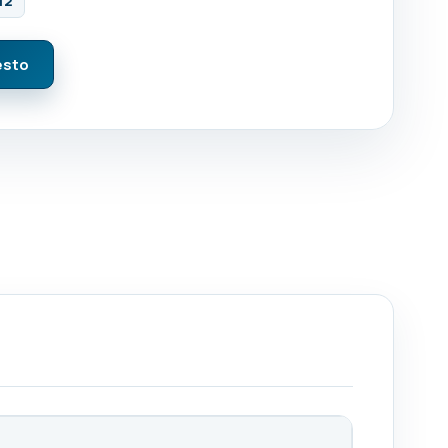
12
esto