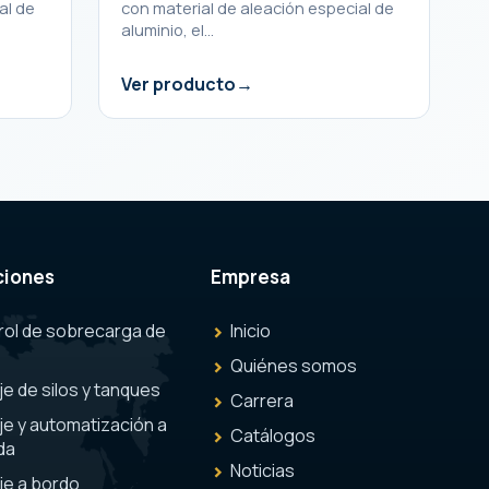
al de
con material de aleación especial de
aluminio, el…
Ver producto
ciones
Empresa
rol de sobrecarga de
Inicio
Quiénes somos
e de silos y tanques
Carrera
e y automatización a
Catálogos
da
Noticias
je a bordo