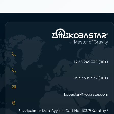
Master of Gravity
(+90) 332 249 38 14
(+90) 537 215 53 99
kobastar@kobastar.com
Fevziçakmak Mah. Ayyıldız Cad. No: 103/B Karatay /