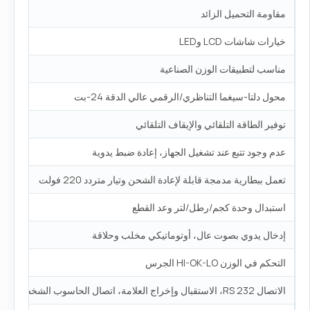
مقاومة التحميل الزائد
خيارات شاشات LCD وLED
مناسب لتطبيقات الوزن الصناعية
محول دلتا-سيغما التناظري/الرقمي عالي الدقة 24-بت
توفير الطاقة التلقائي والإيقاف التلقائي
عدم وجود تتبع عند تشغيل الجهاز، إعادة ضبط يدوية
تعمل ببطارية مدمجة قابلة لإعادة الشحن وتيار متردد 220 فولت
استبدال وحدة كجم/رطل/لتر وعد القطع
إدخال يدوي بصوت عال، أوتوماتيكي مخلب وحلاقة
التحكم في الوزن HI-OK-LO الجرس
الاتصال RS 232، الاستقبال وإخراج العلامة، اتصال الحاسوب الشخصي