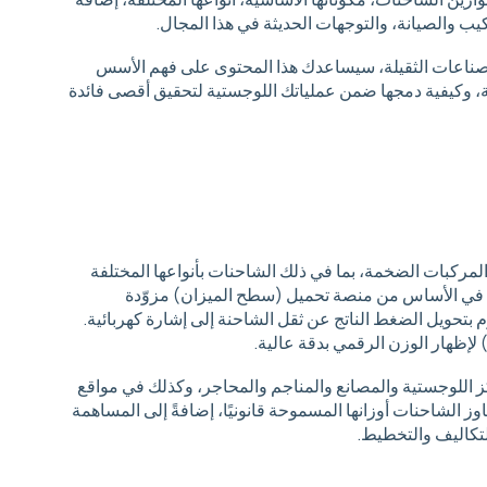
ب والصيانة، والتوجهات الحديثة في هذا المجال.
لصناعات الثقيلة، سيساعدك هذا المحتوى على فهم الأسس
ية، وكيفية دمجها ضمن عملياتك اللوجستية لتحقيق أقصى فائدة
ركبات الضخمة، بما في ذلك الشاحنات بأنواعها المختلفة
ن في الأساس من منصة تحميل (سطح الميزان) مزوّدة
Tenzodatc أو خلية وزن) تقوم بتحويل الضغط الناتج عن ثقل الشاحنة إلى إشارة كهربائية.
 لإظهار الوزن الرقمي بدقة عالية.
كز اللوجستية والمصانع والمناجم والمحاجر، وكذلك في مواقع
وز الشاحنات أوزانها المسموحة قانونيًا، إضافةً إلى المساهمة
لتكاليف والتخطيط.