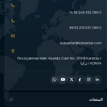
(+90) 332 249 38 14
(+90) 537 215 53 99
kobastar@kobastar.com
Fevziçakmak Mah. Ayyıldız Cad. No: 103/B Karatay /
KONYA / تركيا
المنتجات