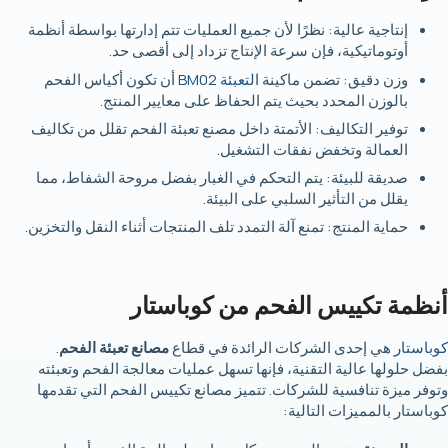
إنتاجية عالية: نظرًا لأن جميع العمليات تتم إدارتها بواسطة أنظمة
أوتوماتيكية، فإن سرعة الإنتاج تزداد إلى أقصى حد.
وزن دقيق: تضمن ماكينة
التعبئة BM02
أن تكون أكياس الفحم
بالوزن المحدد بحيث يتم الحفاظ على معايير المنتج.
توفير التكاليف: الأتمتة داخل مصنع تعبئة الفحم تقلل من تكاليف
العمالة وتخفض نفقات التشغيل.
صديقة للبيئة: يتم التحكم في الغبار بفضل مروحة الشفاط، مما
يقلل من التأثير السلبي على البيئة.
حماية المنتج: تمنع آلة التمدد تلف المنتجات أثناء النقل والتخزين.
أنظمة تكييس الفحم من كوباستار
كوباستار
هي إحدى الشركات الرائدة في قطاع
مصانع تعبئة الفحم
.
بفضل حلولها عالية التقنية، فإنها تسهل عمليات معالجة الفحم وتعبئته
وتوفر ميزة تنافسية للشركات. تتميز مصانع تكييس الفحم التي تقدمها
كوباستار بالمميزات التالية: