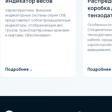
индикатор весов
Распред
коробка 
Характеристики: Внешние
тензода
индикаторные системы серии OGE
представляют собой промышленные
Особенности:
индикаторы, отображающие вес
Соединительн
грузов, транспортируемых кранами
тензодатчико
и лифтами. Обеспечивают…
кабели, идущи
одной коробк
взвешивания,
Подробнее
Подробнее