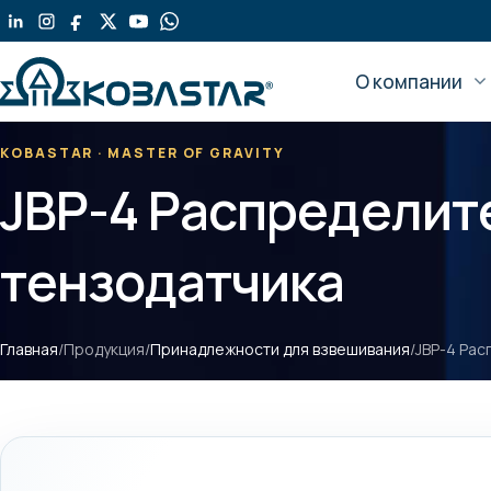
Перейти
к
содержанию
О компании
KOBASTAR · MASTER OF GRAVITY
JBP-4 Распределит
тензодатчика
Главная
/
Продукция
/
Принадлежности для взвешивания
/
JBP-4 Рас