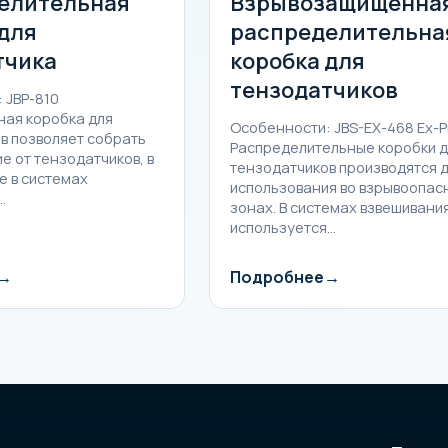
елительная
Взрывозащищенна
для
распределительна
тчика
коробка для
тензодатчиков
 JBP-810
ая коробка для
Особенности: JBS-EX-468 Ex-P
в позволяет собрать
Распределительные коробки д
е от тензодатчиков, в
тензодатчиков производятся 
е в системах
использования во взрывоопас
…
зонах. В системах взвешивания
используется…
Подробнее