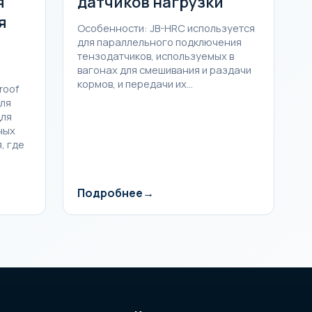
я
датчиков нагрузки
я
Особенности: JB-HRC используется
для параллельного подключения
тензодатчиков, используемых в
вагонах для смешивания и раздачи
кормов, и передачи их…
roof
ля
для
ных
, где
Подробнее