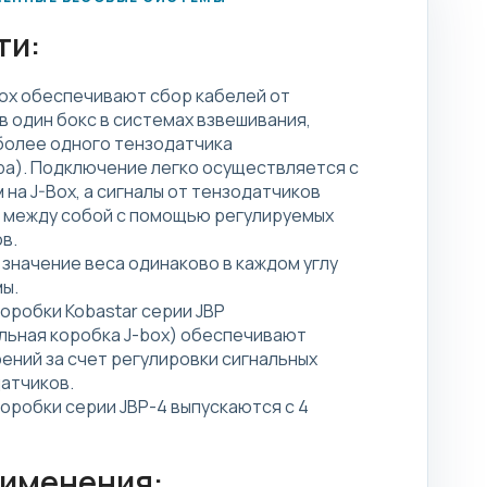
ти:
Box обеспечивают сбор кабелей от
в один бокс в системах взвешивания,
более одного тензодатчика
а). Подключение легко осуществляется с
на J-Box, а сигналы от тензодатчиков
 между собой с помощью регулируемых
в.
 значение веса одинаково в каждом углу
ы.
оробки Kobastar серии JBP
льная коробка J-box) обеспечивают
ений за счет регулировки сигнальных
атчиков.
оробки серии JBP-4 выпускаются с 4
рименения: