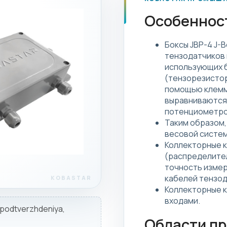
Особеннос
Боксы JBP-4 J-
тензодатчиков 
использующих 
(тензорезистор
помощью клемм 
выравниваются
потенциометро
Таким образом,
весовой систем
Коллекторные к
(распределите
точность измер
кабелей тензод
Коллекторные к
входами.
d podtverzhdeniya,
Области п