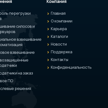
нения
Компания
роль перегрузки
Главная
а
О компании
шивание силосов и
Карьера
рвуаров
Каталоги
иальное взвешивание
Новости
томатизация
Поддержка
овое взвешивание
Контакты
ывозащищённые
одатчики
Конфиденциальность
одатчики на заказ
вое ПО
слевые решения