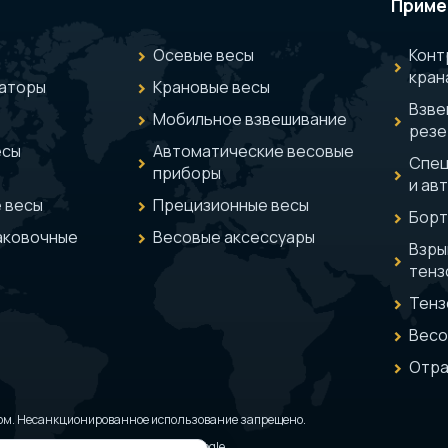
Приме
Осевые весы
Конт
кран
аторы
Крановые весы
Взве
Мобильное взвешивание
резе
есы
Автоматические весовые
Спец
приборы
и ав
 весы
Прецизионные весы
Борт
аковочные
Весовые аксессуары
Взр
тенз
Тенз
Весо
Отра
ом. Несанкционированное использование запрещено.
ости и Условия использования Google.