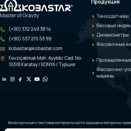
Продукция
Master of Gravity
Тензодатчики
Весовые индик
(+90) 332 249 38 14
Динамометры
(+90) 537 215 53 99
Фасовочные в
kobastar@kobastar.com
Fevziçakmak Mah. Ayyıldız Cad. No:
Промышленные
103/B Karatay / KONYA / Турция
Фасовочно-уп
машины
Все визуальные и текстовые материалы сайта защищены авторским прав
Сайт защищён Google reCAPTCHA; применяются Политика конфиденциальн