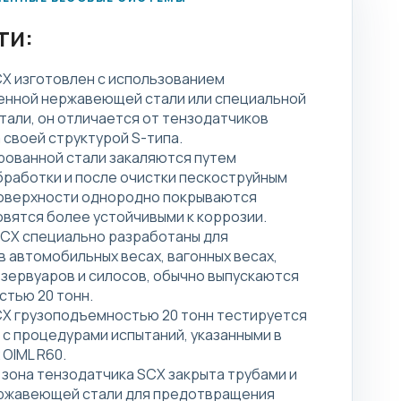
ти:
X изготовлен с использованием
енной нержавеющей стали или специальной
тали, он отличается от тензодатчиков
 своей структурой S-типа.
рованной стали закаляются путем
работки и после очистки пескоструйным
поверхности однородно покрываются
овятся более устойчивыми к коррозии.
CX специально разработаны для
в автомобильных весах, вагонных весах,
зервуаров и силосов, обычно выпускаются
тью 20 тонн.
CX грузоподъемностью 20 тонн тестируется
 с процедурами испытаний, указанными в
OIML R60.
зона тензодатчика SCX закрыта трубами и
ержавеющей стали для предотвращения