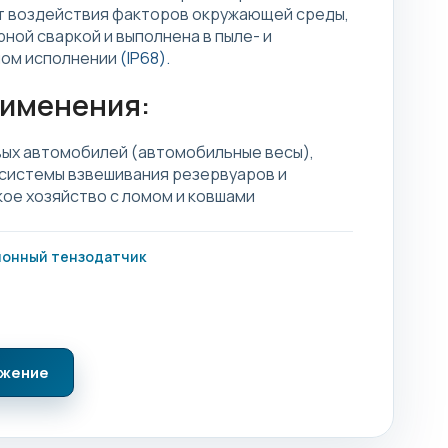
т воздействия факторов окружающей среды,
ной сваркой и выполнена в пыле- и
ом исполнении
(IP68).
рименения:
вых автомобилей (автомобильные весы),
 системы взвешивания резервуаров и
кое хозяйство с ломом и ковшами
ионный тензодатчик
ожение