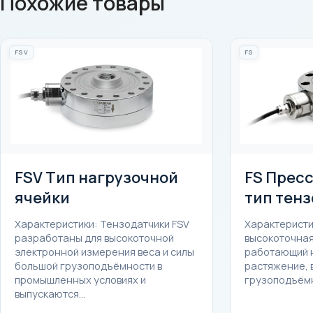
Похожие товары
FSV
FS
FSV Тип нагрузочной
FS Прес
ячейки
тип тен
Характеристики: Тензодатчики FSV
Характеристик
разработаны для высокоточной
высокоточная
электронной измерения веса и силы
работающий н
большой грузоподъёмности в
растяжение, 
промышленных условиях и
грузоподъёмн
выпускаются…