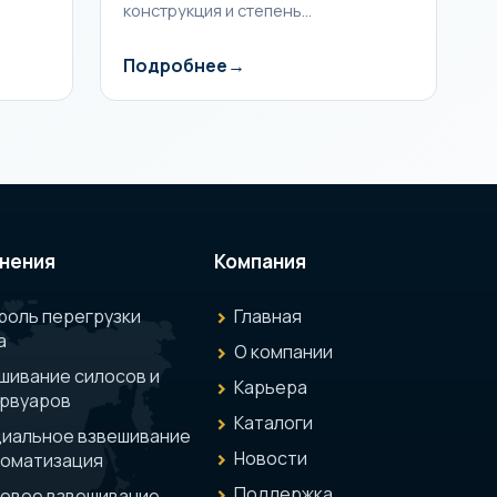
конструкция и степень…
Подробнее
нения
Компания
роль перегрузки
Главная
а
О компании
шивание силосов и
Карьера
рвуаров
Каталоги
иальное взвешивание
Новости
томатизация
Поддержка
овое взвешивание