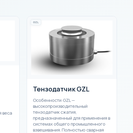
GZL
Тензодатчик GZL
Особенности:GZL —
о
высокопроизводительный
тензодатчик сжатия,
я веса
предназначенный для применения в
системах общего промышленного
взвешивания. Полностью сварная