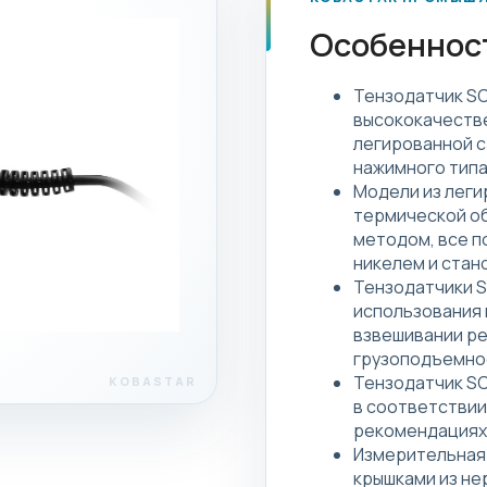
Особеннос
Тензодатчик SC
высококачеств
легированной с
нажимного типа
Модели из леги
термической об
методом, все 
никелем и стан
Тензодатчики S
использования 
взвешивании ре
грузоподъемнос
Тензодатчик S
в соответствии
рекомендациях 
Измерительная 
крышками из н