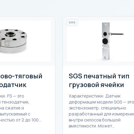
SGS
сово-тяговый
SGS печатный тип
зодатчик
грузовой ячейки
и: FS — это
Характеристики: Датчик
 тензодатчик,
деформации модели SGS — эт
а сжатие и
экстензометр, специально
выпускаемый с
разработанный для измерени
остью от 2 до 100…
внутри силосов большой
вместимости. Может…