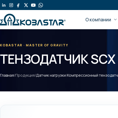
Перейти
к
содержанию
О компании
KOBASTAR · MASTER OF GRAVITY
ТЕНЗОДАТЧИК SCX
Главная
/
Продукция
/
Датчик нагрузки
/
Компрессионный тензодатч