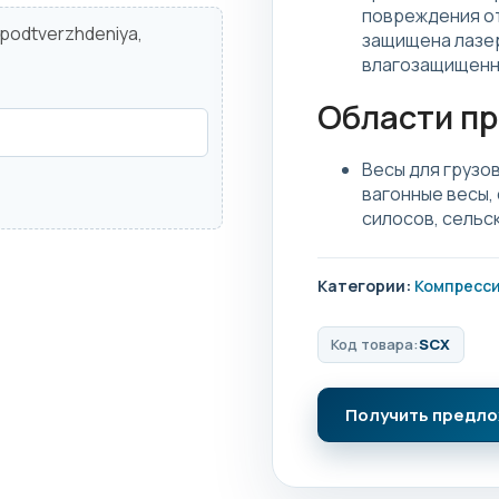
повреждения о
d podtverzhdeniya,
защищена лазер
влагозащищенн
Области п
Весы для грузо
вагонные весы,
силосов, сельс
Категории:
Компресс
Код товара:
SCX
Получить предл