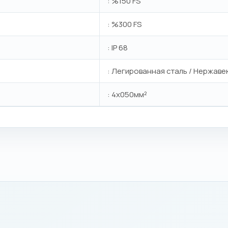
: %150 FS
: %300 FS
: IP 68
: Легированная сталь / Нержав
: 4x050мм²