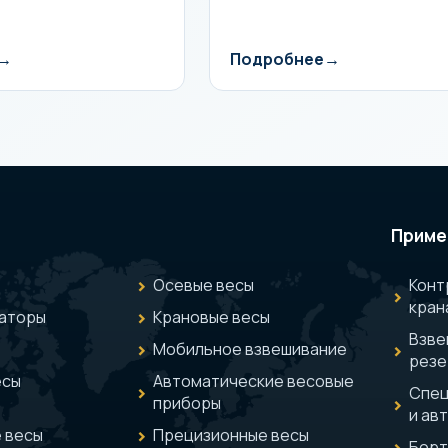
Подробнее
Приме
Осевые весы
Конт
кран
аторы
Крановые весы
Взве
Мобильное взвешивание
резе
есы
Автоматические весовые
Спец
приборы
и ав
 весы
Прецизионные весы
Борт