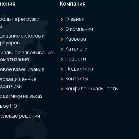
нения
Компания
роль перегрузки
Главная
а
О компании
шивание силосов и
Карьера
рвуаров
Каталоги
иальное взвешивание
Новости
томатизация
Поддержка
овое взвешивание
Контакты
ывозащищённые
одатчики
Конфиденциальность
одатчики на заказ
вое ПО
слевые решения