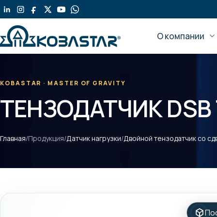
Перейти
к
содержанию
О компании
KOBASTAR · MASTER OF GRAVITY
ТЕНЗОДАТЧИК DSB
Главная
/
Продукция
/
Датчик нагрузки
/
Двойной тензодатчик со сд
По