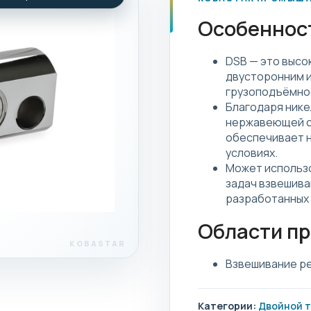
Особеннос
DSB — это высо
двусторонним и
грузоподъёмнос
Благодаря нике
нержавеющей ст
обеспечивает 
условиях.
Может использ
задач взвешива
разработанных 
Области п
Взвешивание ре
Категории:
Двойной т