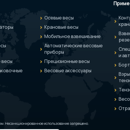
Приме
Осевые весы
Конт
кран
аторы
Крановые весы
Взве
Мобильное взвешивание
резе
есы
Автоматические весовые
Спец
приборы
и ав
 весы
Прецизионные весы
Борт
аковочные
Весовые аксессуары
Взр
тенз
Тенз
Весо
Отра
ом. Несанкционированное использование запрещено.