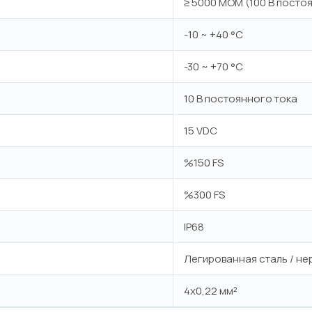
≥ 5000 МОМ (100 В посто
-10 ~ +40 °C
-30 ~ +70 °C
10 В постоянного тока
15 VDC
%150 FS
%300 FS
IP68
Легированная сталь / н
4x0,22 мм²