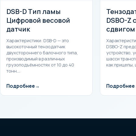
DSB-D Тип ламы
Тензода
Цифровой весовой
DSBO-Z 
датчик
сдвигом
Характеристики: DSB-D — это
Характеристи
высокоточный тензодатчик
DSBO-Z предс
двухстороннего балочного типа,
устройство, 
производимый в различных
шасси трансп
грузоподъёмностях от 10 до 40
как прицепы, 
тонн.…
Подробнее
Подробнее