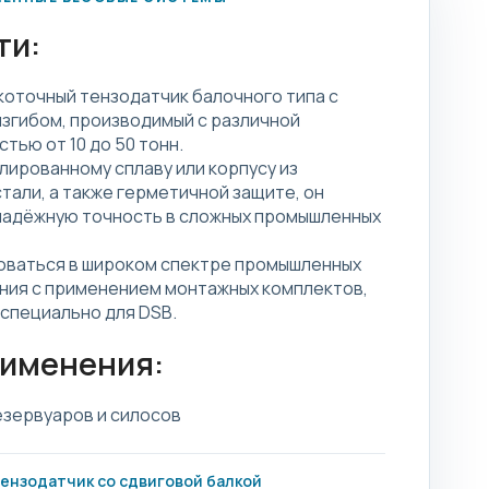
ти:
коточный тензодатчик балочного типа с
згибом, производимый с различной
тью от 10 до 50 тонн.
лированному сплаву или корпусу из
али, а также герметичной защите, он
надёжную точность в сложных промышленных
оваться в широком спектре промышленных
ния с применением монтажных комплектов,
специально для DSB.
рименения:
зервуаров и силосов
ензодатчик со сдвиговой балкой