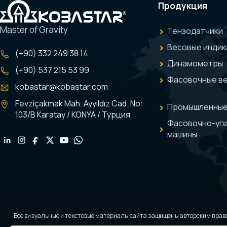
Продукция
Master of Gravity
Тензодатчики
Весовые индик
(+90) 332 249 38 14
Динамометры
(+90) 537 215 53 99
Фасовочные в
kobastar@kobastar.com
Fevziçakmak Mah. Ayyıldız Cad. No:
Промышленные
103/B Karatay / KONYA / Турция
Фасовочно-уп
машины
Все визуальные и текстовые материалы сайта защищены авторским прав