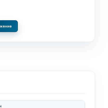
ожение
н