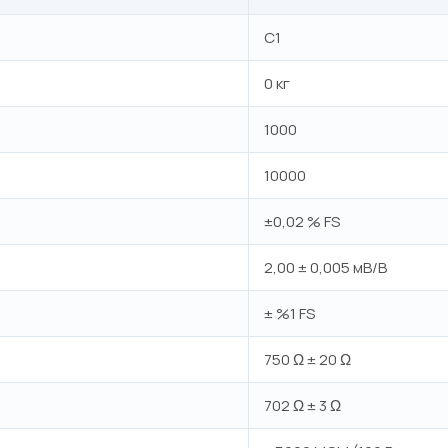
C1
0 кг
1000
10000
±0,02 % FS
2,00 ± 0,005 мВ/В
± %1 FS
750 Ω ± 20 Ω
702 Ω ± 3 Ω