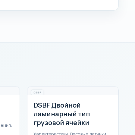
DSBF
DSBF Двойной
ламинарный тип
грузовой ячейки
нения:
Характеристики: Весовые датчики