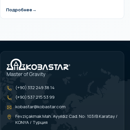
Подробнее
Master of Gravity
(+90) 332 249 38 14
(+90) 537 215 53 99
kobastar@kobastar.com
Fevziçakmak Mah. Ayyıldız Cad. No: 103/B Karatay /
KONYA / Турция