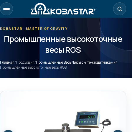
Перейти
к
содержанию
KOBASTAR · MASTER OF GRAVITY
Промышленные высокоточные
весы RGS
Главная
/
Продукция
/
Промышленные Весы
/
Весы с 4 тензодатчиками
/
Промышленные высокоточные весы RGS