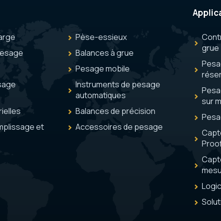
Applic
arge
Pèse-essieux
Cont
grue
pesage
Balances à grue
Pesag
Pesage mobile
réser
sage
Instruments de pesage
Pesa
automatiques
sur 
ielles
Balances de précision
Pesa
mplissage et
Accessoires de pesage
Capt
Proo
Capt
mesu
Logi
Solut