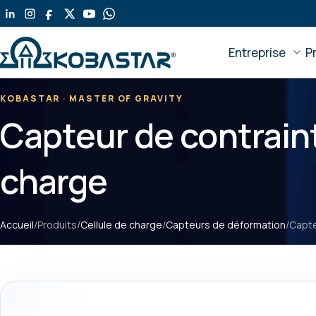
Aller
au
contenu
Entreprise
P
principal
KOBASTAR · MASTER OF GRAVITY
Capteur de contrain
charge
Accueil
/
Produits
/
Cellule de charge
/
Capteurs de déformation
/
Capte