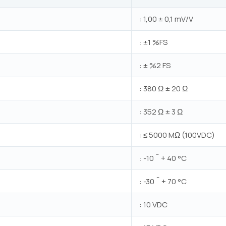
: 1,00 ± 0,1 mV/V
: ±1 %FS
: ± %2 FS
: 380 Ω ± 20 Ω
: 352 Ω ± 3 Ω
: ≤ 5000 MΩ (100VDC)
: -10 ˜ + 40 °C
: -30 ˜ + 70 °C
: 10 VDC