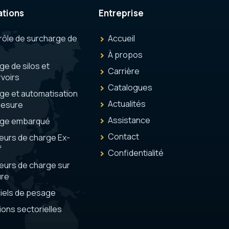
ations
Entreprise
rôle de surcharge de
Accueil
À propos
e de silos et
Carrière
voirs
Catalogues
ge et automatisation
Actualités
mesure
Assistance
ge embarqué
Contact
eurs de charge Ex-
f
Confidentialité
eurs de charge sur
re
ciels de pesage
ions sectorielles