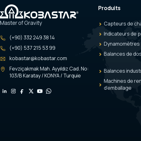
Produits
Master of Gravity
Capteurs de ch
Indicateurs de 
(+90) 332 249 38 14
Dynamomètres
(+90) 537 215 53 99
Balances de do
kobastar@kobastar.com
Fevziçakmak Mah. Ayyıldız Cad. No:
Balances industr
103/B Karatay / KONYA / Turquie
Machines de re
d’emballage