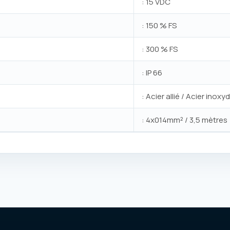
: 15 VDC
: 150 % FS
: 300 % FS
: IP 66
: Acier allié / Acier inoxy
: 4x014mm² / 3,5 mètres