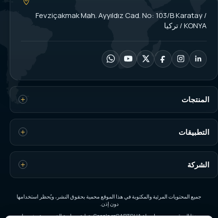
Fevziçakmak Mah. Ayyıldız Cad. No: 103/B Karatay /
KONYA / تركيا
المنتجات
خلايا الحمل
التطبيقات
مؤشرات الوزن
التحكم في الحمل الزائد للرافعة
الشركة
مقاييس القوة
وزن الصوامع والخزانات
موازين التعبئة
الرئيسية
الوزن والأتمتة المخصصة
جميع المحتويات المرئية والمكتوبة في هذا الموقع محمية بحقوق النشر، ويُحظر استخدامها
دون إذن.
الموازين الصناعية
من نحن
هذا الموقع محمي بواسطة Google reCAPTCHA وتطبق سياسة الخصوصية وشروط