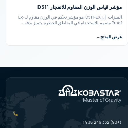
مؤشر قياس الوزن المقاوم للانفجار ID511
الميزات: إن ID511-EX هو مؤشر تحكم في الوزن مقاوم لـ Ex-
Proof مصمم للاستخدام في المناطق الخطرة. يتميز بدقة…
عرض المنتج
Master of Gravity
(+90) 332 249 38 14