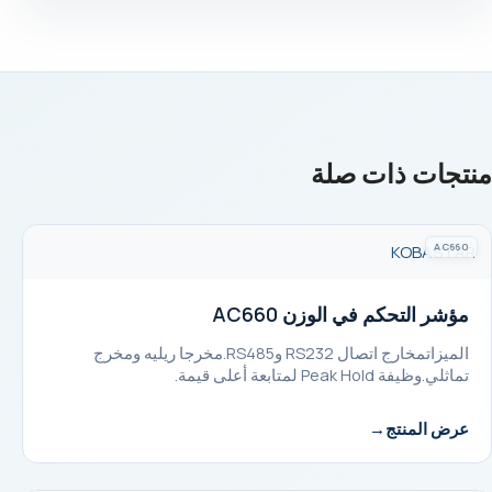
منتجات ذات صلة
AC660
KOBASTAR
مؤشر التحكم في الوزن AC660
الميزاتمخارج اتصال RS232 وRS485.مخرجا ريليه ومخرج
تماثلي.وظيفة Peak Hold لمتابعة أعلى قيمة.
عرض المنتج