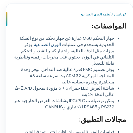
كوباستار لأنظمة الوزن الصناعية
المواصفات:
جهاز التحكم M60 عبارة عن جهاز تحكم من نوع السكة
الحديدية يستخدم في عمليات
الوزن الصناعية
. يوفر
ميزات مثل الدقة العالية، واختبار كسر الشد، والتحكم
التلقائي في الوزن. يحتوي على مخرجات رقمية وتناظرية
قابلة للتعديل.
يوفر تصميم EMC قدرة عالية ضد التداخل. توفر وحدة
المعالجة المركزية ARM 32 بت سرعة ساعة 48
ميجاهرتز وقدرة حسابية عالية.
شاشة العرض LED حمراء 6 + 6 مزودة بمحول Δ- Σ A/D
عالي الدقة 24 بت.
يمكن توصيله ب IPC/PLC وشاشات العرض الخارجية عبر
RS232 و RS485 الاختياري و CANBUS.
مجالات التطبيق:
قياسات الوزن/القوة، وإجراءات اختبار تمزق الشد،