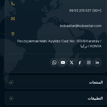
(+90) 537 215 53 99
kobastar@kobastar.com
Fevziçakmak Mah. Ayyıldız Cad. No: 103/B Karatay /
KONYA / تركيا
المنتجات
خلايا الحمل
التطبيقات
مؤشرات الوزن