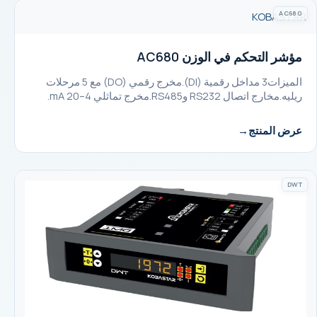
AC680
KOBASTAR
مؤشر التحكم في الوزن AC680
الميزات3 مداخل رقمية (DI).مخرج رقمي (DO) مع 5 مرحلات
ريليه.مخارج اتصال RS232 وRS485.مخرج تماثلي 4–20 mA.
عرض المنتج
DWT