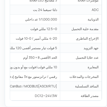
مؤشرات الحالة
3 مصابيح LED الحالة
ADC
دلتا-سيغما 24 بت
الذوبانية
1/1,000,000 عد داخلي
مقدمة خلية التحميل
0~12.5 مللي فولت
الإخراج التناظري
4-20 مللي أمبير / 0-10 فولت
جهد التزويد
5 فولت تيار مستمر أقصى 120 مللي أمبير
عدد خلايا التحميل
الحد الأقصى 8 × 350 أوم
المعايرة
10 مللي فولت/فولت مع أو بدون وزن من النقطة
المخرجات والمدخلات
رقمي / ترانزستور مع 3x مفاتيح إدخال/إخراج
المنافذ التسلسلية
S485، CanBus / MODBUS[ASCII/RTU]
مصدر الطاقة
DC12~24V.3W