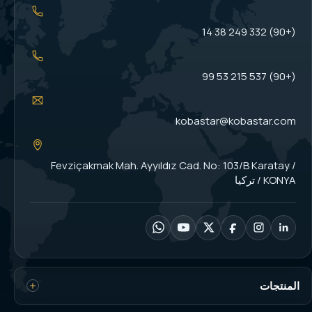
(+90) 332 249 38 14
(+90) 537 215 53 99
kobastar@kobastar.com
Fevziçakmak Mah. Ayyıldız Cad. No: 103/B Karatay /
KONYA / تركيا
المنتجات