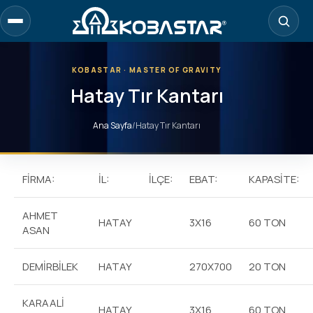
KOBASTAR · MASTER OF GRAVITY
Hatay Tır Kantarı
Ana Sayfa
/
Hatay Tır Kantarı
FİRMA:
İL:
İLÇE:
EBAT:
KAPASİTE:
AHMET
HATAY
3X16
60 TON
ASAN
DEMİRBİLEK
HATAY
270X700
20 TON
KARAALİ
HATAY
3X16
60 TON