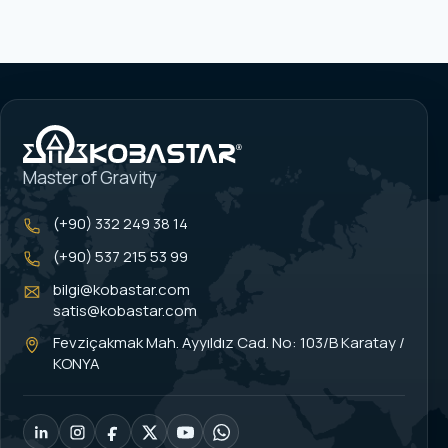
Master of Gravity
(+90) 332 249 38 14
(+90) 537 215 53 99
bilgi@kobastar.com
satis@kobastar.com
Fevziçakmak Mah. Ayyıldız Cad. No: 103/B Karatay /
KONYA