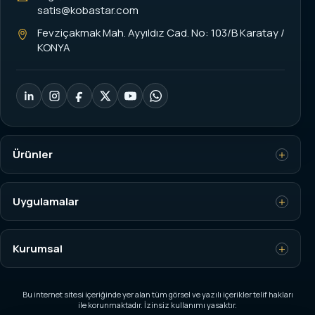
satis@kobastar.com
Fevziçakmak Mah. Ayyıldız Cad. No: 103/B Karatay /
KONYA
Ürünler
Yük Hücresi (Load Cell)
Uygulamalar
Tartım İndikatörleri
Vinç Aşırı Yük Kontrol
Kurumsal
Dinamometre
Silo ve Tank Tartım
Torbalama Kantarı
Anasayfa
Bu internet sitesi içeriğinde yer alan tüm görsel ve yazılı içerikler telif hakları
Özel Tartım ve Otomasyon
ile korunmaktadır. İzinsiz kullanımı yasaktır.
Endüstriyel Basküller
Hakkımızda