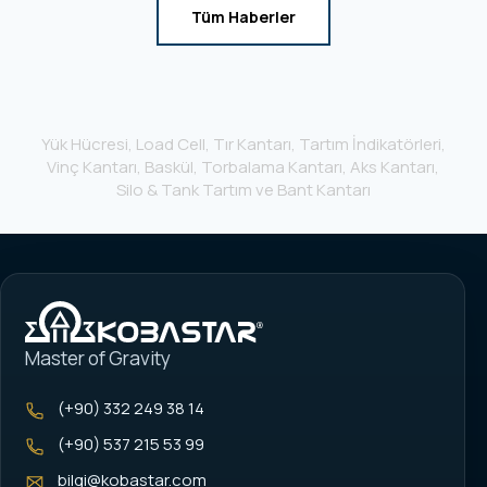
Tüm Haberler
Yük Hücresi, Load Cell, Tır Kantarı, Tartım İndikatörleri,
Vinç Kantarı, Baskül, Torbalama Kantarı, Aks Kantarı,
Silo & Tank Tartım ve Bant Kantarı
Master of Gravity
(+90) 332 249 38 14
(+90) 537 215 53 99
bilgi@kobastar.com